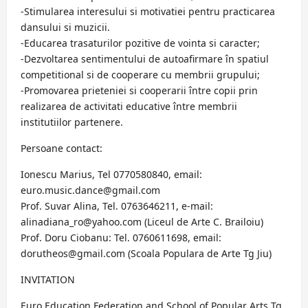
-Stimularea interesului si motivatiei pentru practicarea
dansului si muzicii.
-Educarea trasaturilor pozitive de vointa si caracter;
-Dezvoltarea sentimentului de autoafirmare în spatiul
competitional si de cooperare cu membrii grupului;
-Promovarea prieteniei si cooperarii între copii prin
realizarea de activitati educative între membrii
institutiilor partenere.
Persoane contact:
Ionescu Marius, Tel 0770580840, email:
euro.music.dance@gmail.com
Prof. Suvar Alina, Tel. 0763646211, e-mail:
alinadiana_ro@yahoo.com (Liceul de Arte C. Brailoiu)
Prof. Doru Ciobanu: Tel. 0760611698, email:
dorutheos@gmail.com (Scoala Populara de Arte Tg Jiu)
INVITATION
Euro Education Federation and School of Popular Arts Tg.