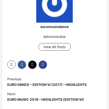
euromusicdance
Administrator
View All Posts
P
Previous:
o
EURO DANCE – EDITION VI (2017) – HIGHLIGHTS
s
Next:
t
EURO MUSIC 2018 – HIGHLIGHTS (EDITION VI)
n