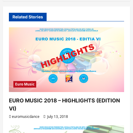
a
v
Related Stories
i
g
a
t
i
o
n
Euro Music
EURO MUSIC 2018 – HIGHLIGHTS (EDITION
VI)
euromusicdance
July 13, 2018