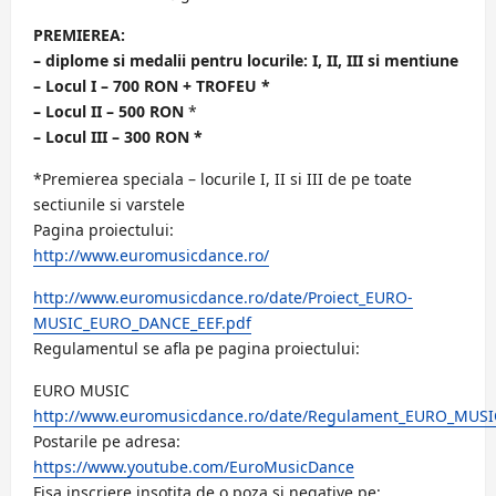
PREMIEREA:
– diplome si medalii pentru locurile: I, II, III si mentiune
– Locul I – 700 RON + TROFEU *
– Locul II – 500 RON
*
– Locul III – 300 RON *
*Premierea speciala – locurile I, II si III de pe toate
sectiunile si varstele
Pagina proiectului:
http://www.euromusicdance.ro/
http://www.euromusicdance.ro/date/Proiect_EURO-
MUSIC_EURO_DANCE_EEF.pdf
Regulamentul se afla pe pagina proiectului:
EURO MUSIC
http://www.euromusicdance.ro/date/Regulament_EURO_MUSI
Postarile pe adresa:
https://www.youtube.com/EuroMusicDance
Fisa inscriere insotita de o poza si negative pe: